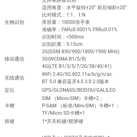
支持掌静脉识别
适用角度：水平旋转±20° 前后倾斜±20°
比对模式：1:1、1:N
生物识别
库容量：10000张手掌
准确率：FAR≤0.0001% FRR≤0.01%
识别时间：<500ms
识别距离：5-15cm
2G(GSM 850/900/1800/1900 MHz)
移动通信
3G(WCDMA B1/5/8)
4G(LTE B1/3/5/7/20/38/40/41)
WiFi 2.4G/5G 802.11a/b/g/n/ac
无线通信
BT 5.0 兼容蓝牙4.0 3.0 2.0版本
定位
GPS/GLONASS/BEIDOU/GALILEO
SIM （Micro-SIM）卡槽×2；
卡槽
P-SAM （标准/Mini-SIM）卡槽×1 ；
TF/Micro SD卡槽×1
按键
1*开关机键/锁屏键